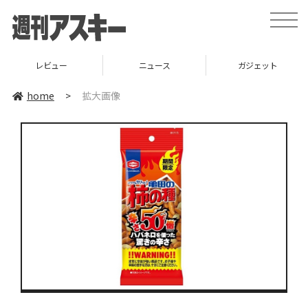
toggle
naviga
レビュー
ニュース
ガジェット
home
>
拡大画像