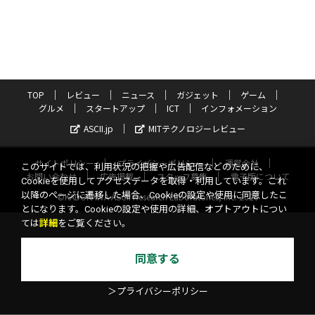
TOP
レビュー
ニュース
ガジェット
ゲーム
グルメ
スタートアップ
ICT
インフォメーション
ASCII.jp
MITテクノロジーレビュー
サイトポリシー
プライバシーポリシー
運営会社
このサイトでは、利用状況の把握や広告配信などのために、
お問い合わせ
広告掲載
スタッフ募集
電子版について
Cookieを使用してアクセスデータを取得・利用しています。これ
以降のページに遷移した場合、Cookieの設定や使用に同意したこ
©KADOKAWA ASCII Research Laboratories, Inc. 2026
とになります。Cookieの設定や使用の詳細、オプトアウトについ
ては
詳細
をご覧ください。
同意する
＞プライバシーポリシー