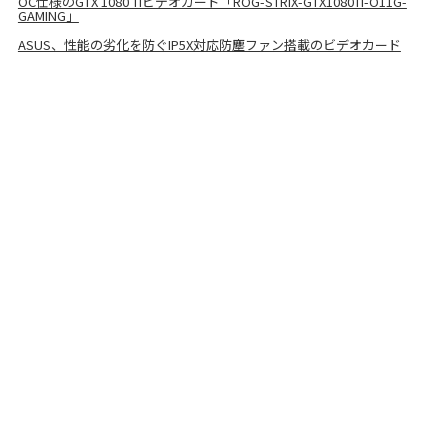
OC仕様のGTX 1080 Tiビデオカード「ROG-STRIX-GTX1080TI-O11G-
GAMING」
ASUS、性能の劣化を防ぐIP5X対応防塵ファン搭載のビデオカード