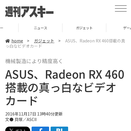
t
o
g
g
l
ニュース
ガジェット
ゲーム
e
n
a
home
>
ガジェット
>
ASUS、Radeon RX 460搭載の真
v
っ白なビデオカード
i
g
a
機械製造により精度高く
t
i
ASUS、Radeon RX 460
o
n
搭載の真っ白なビデオ
カード
2016年11月17日 13時40分更新
文● 貝塚／ASCII