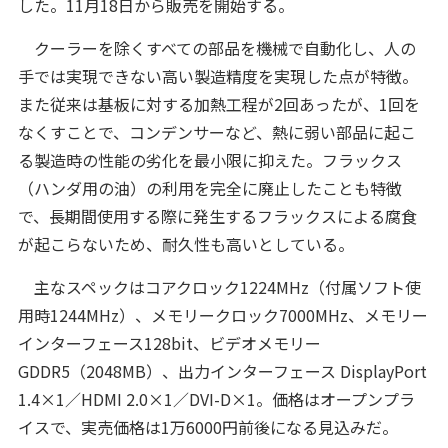
した。11月18日から販売を開始する。
クーラーを除くすべての部品を機械で自動化し、人の
手では実現できない高い製造精度を実現した点が特徴。
また従来は基板に対する加熱工程が2回あったが、1回を
なくすことで、コンデンサーなど、熱に弱い部品に起こ
る製造時の性能の劣化を最小限に抑えた。フラックス
（ハンダ用の油）の利用を完全に廃止したことも特徴
で、長期間使用する際に発生するフラックスによる腐食
が起こらないため、耐久性も高いとしている。
主なスペックはコアクロック1224MHz（付属ソフト使
用時1244MHz）、メモリークロック7000MHz、メモリー
インターフェース128bit、ビデオメモリー
GDDR5（2048MB）、出力インターフェース DisplayPort
1.4×1／HDMI 2.0×1／DVI-D×1。価格はオープンプラ
イスで、実売価格は1万6000円前後になる見込みだ。