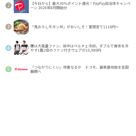
【今日から】最大30％ポイント還元！PayPay自治体キャンペ
ーン 2026年8月開始分
「鬼おろし牛タン丼」がおいしそ！夏限定で1110円～
腰は大風量ファン、背中はペルチェ冷却。ダブルで身体を冷
やす1着2役のファン付きウェアが10,980円
「つながりにくい」改善なるか ドコモ、最新基地局を全国
展開へ