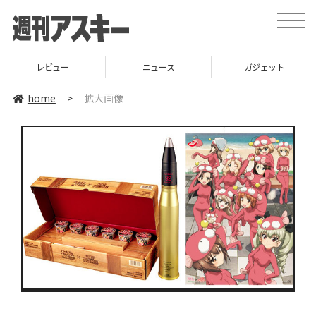
toggle
naviga
レビュー
ニュース
ガジェット
home
>
拡大画像