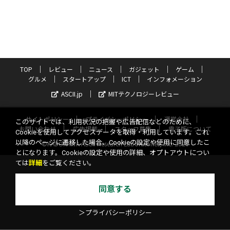
TOP
レビュー
ニュース
ガジェット
ゲーム
グルメ
スタートアップ
ICT
インフォメーション
ASCII.jp
MITテクノロジーレビュー
サイトポリシー
プライバシーポリシー
運営会社
このサイトでは、利用状況の把握や広告配信などのために、
お問い合わせ
広告掲載
スタッフ募集
電子版について
Cookieを使用してアクセスデータを取得・利用しています。これ
以降のページに遷移した場合、Cookieの設定や使用に同意したこ
©KADOKAWA ASCII Research Laboratories, Inc. 2026
とになります。Cookieの設定や使用の詳細、オプトアウトについ
ては
詳細
をご覧ください。
同意する
＞プライバシーポリシー