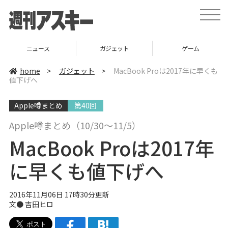
t
o
g
g
l
ニュース
ガジェット
ゲーム
e
n
a
home
>
ガジェット
>
MacBook Proは2017年に早くも
v
値下げへ
i
g
a
Apple噂まとめ
第40回
t
i
o
Apple噂まとめ（10/30〜11/5）
n
MacBook Proは2017年
に早くも値下げへ
2016年11月06日 17時30分更新
文●
吉田ヒロ