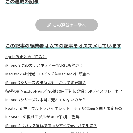
この連載の記事
この連載の一覧へ
この記事の編集者は以下の記事をオススメしています
Apple噂まとめ（目次）
iPhone 8は3DガラスボディーでVRにも対応！
MacBook Air消滅！13インチはMacBookに統合へ
iPhone 7シリーズの出荷はもしかして絶好調？
待望の新MacBook Air／Proは10月下旬に登場！5Kディスプレーも？
iPhone 7シリーズは本当に売れていないのか？
Beats、新色「ウルトラバイオレット」モデル2製品を期間限定販売
iPhone SEの後継モデルが2017年3月に登場
iPhone 8はガラス筐体で前面がすべて表示パネルに？