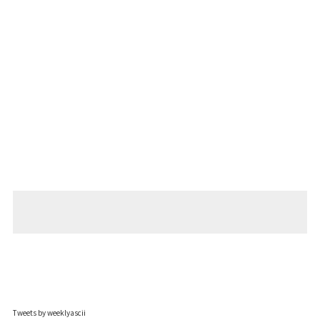
Tweets by weeklyascii