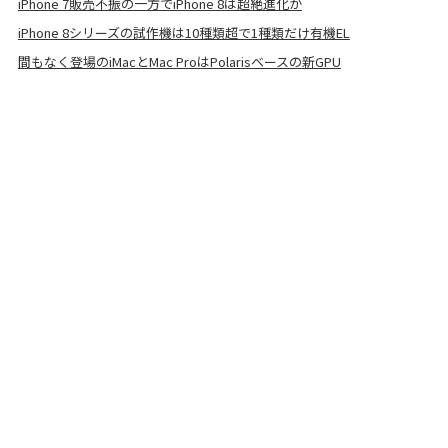
iPhone 7販売不振の一方でiPhone 8は超絶進化か
iPhone 8シリーズの試作機は10種類超で1種類だけ有機EL
間もなく登場のiMacとMac ProはPolarisベースの新GPU