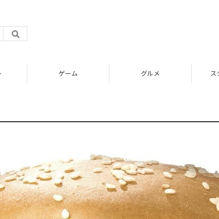
ト
ゲーム
グルメ
ス