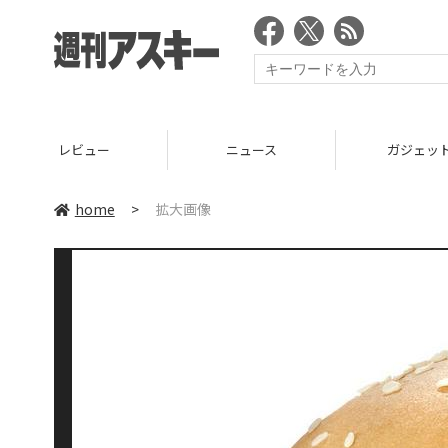
レビュー
ニュース
ガジェッ
home
>
拡大画像