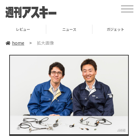
toggle
naviga
レビュー
ニュース
ガジェット
home
>
拡大画像