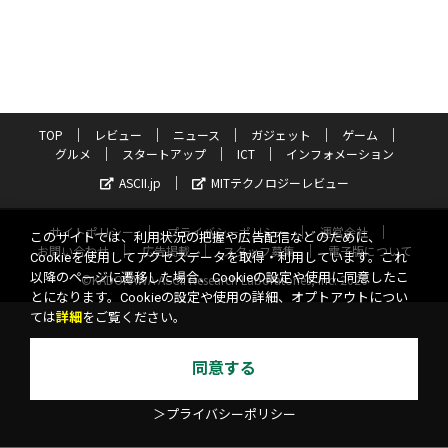
TOP
レビュー
ニュース
ガジェット
ゲーム
グルメ
スタートアップ
ICT
インフォメーション
ASCII.jp
MITテクノロジーレビュー
サイトポリシー
プライバシーポリシー
運営会社
このサイトでは、利用状況の把握や広告配信などのために、
お問い合わせ
広告掲載
スタッフ募集
電子版について
Cookieを使用してアクセスデータを取得・利用しています。これ
以降のページに遷移した場合、Cookieの設定や使用に同意したこ
©KADOKAWA ASCII Research Laboratories, Inc. 2026
とになります。Cookieの設定や使用の詳細、オプトアウトについ
ては
詳細
をご覧ください。
同意する
＞プライバシーポリシー