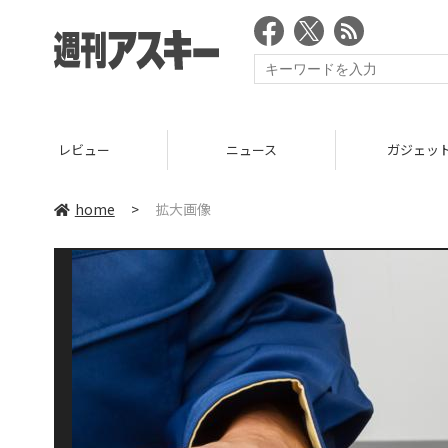
レビュー
ニュース
ガジェッ
home
>
拡大画像