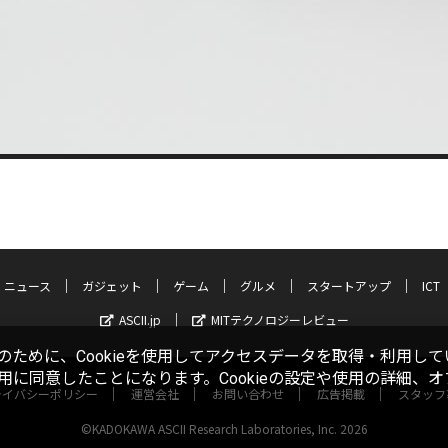
ニュース
ガジェット
ゲーム
グルメ
スタートアップ
ICT
ASCII.jp
MITテクノロジーレビュー
ために、Cookieを使用してアクセスデータを取得・利用して
使用に同意したことになります。Cookieの設定や使用の詳細、
ライバシーポリシー
運営会社
お問い合わせ
広告掲載
スタッフ
©KADOKAWA ASCII Research Laboratories, Inc. 2026