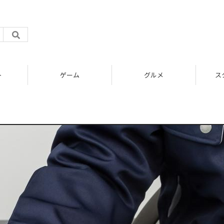
ト
ゲーム
グルメ
ス