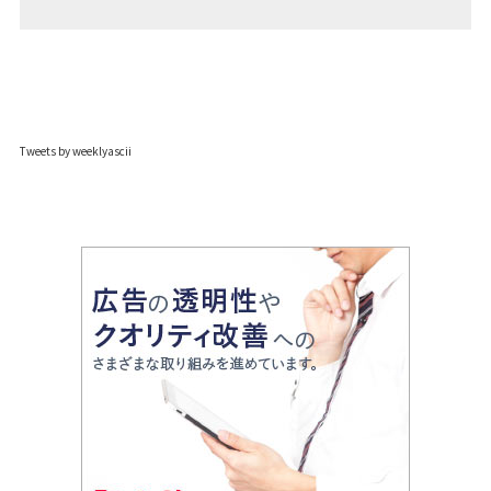
Tweets by weeklyascii