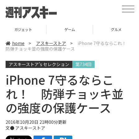
t
o
g
g
l
ガジェット
ゲーム
グルメ
e
n
a
home
>
アスキーストア
>
iPhone 7守るならこれ！
v
防弾チョッキ並の強度の保護ケース
i
g
a
アスキーストア’s セレクション
第734回
t
i
o
iPhone 7守るならこ
n
れ！ 防弾チョッキ並
の強度の保護ケース
2016年10月20日 21時00分更新
文●
アスキーストア