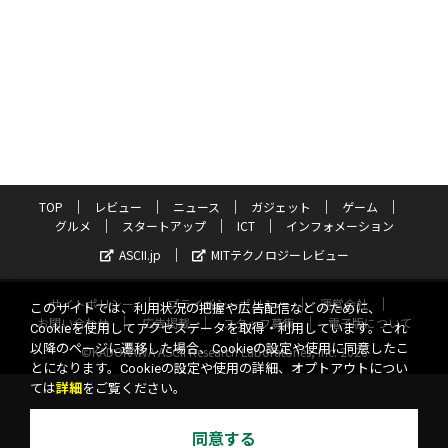
TOP
レビュー
ニュース
ガジェット
ゲーム
グルメ
スタートアップ
ICT
インフォメーション
ASCII.jp
MITテクノロジーレビュー
サイトポリシー
プライバシーポリシー
運営会社
このサイトでは、利用状況の把握や広告配信などのために、
お問い合わせ
広告掲載
スタッフ募集
電子版について
Cookieを使用してアクセスデータを取得・利用しています。これ
以降のページに遷移した場合、Cookieの設定や使用に同意したこ
©KADOKAWA ASCII Research Laboratories, Inc. 2026
とになります。Cookieの設定や使用の詳細、オプトアウトについ
ては
詳細
をご覧ください。
同意する