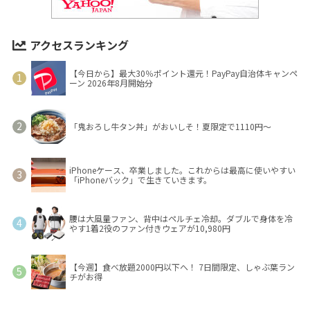
アクセスランキング
【今日から】最大30％ポイント還元！PayPay自治体キャンペ
ーン 2026年8月開始分
「鬼おろし牛タン丼」がおいしそ！夏限定で1110円～
iPhoneケース、卒業しました。これからは最高に使いやすい
「iPhoneバック」で生きていきます。
腰は大風量ファン、背中はペルチェ冷却。ダブルで身体を冷
やす1着2役のファン付きウェアが10,980円
【今週】食べ放題2000円以下へ！ 7日間限定、しゃぶ葉ラン
チがお得