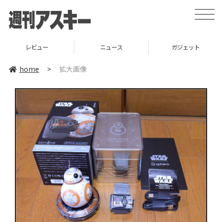
toggle
naviga
レビュー
ニュース
ガジェット
home
>
拡大画像