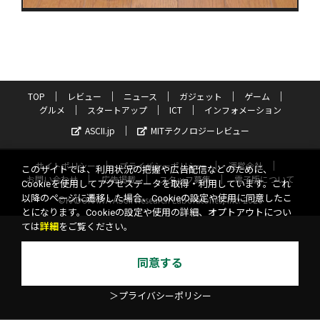
TOP
レビュー
ニュース
ガジェット
ゲーム
グルメ
スタートアップ
ICT
インフォメーション
ASCII.jp
MITテクノロジーレビュー
サイトポリシー
プライバシーポリシー
運営会社
このサイトでは、利用状況の把握や広告配信などのために、
お問い合わせ
広告掲載
スタッフ募集
電子版について
Cookieを使用してアクセスデータを取得・利用しています。これ
以降のページに遷移した場合、Cookieの設定や使用に同意したこ
©KADOKAWA ASCII Research Laboratories, Inc. 2026
とになります。Cookieの設定や使用の詳細、オプトアウトについ
ては
詳細
をご覧ください。
同意する
＞プライバシーポリシー