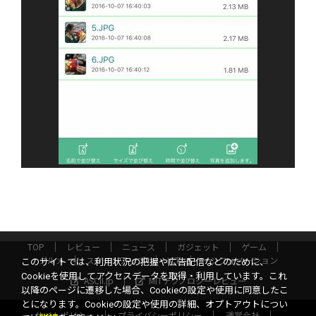
TOP
レビュー
ニュース
ガジェット
ゲーム
グルメ
スタートアップ
ICT
インフォメーション
このサイトでは、利用状況の把握や広告配信などのために、
Cookieを使用してアクセスデータを取得・利用しています。これ
ASCII.jp
MITテクノロジーレビュー
以降のページに遷移した場合、Cookieの設定や使用に同意したこ
とになります。Cookieの設定や使用の詳細、オプトアウトについ
サイトポリシー
プライバシーポリシー
運営会社