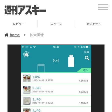
toggle
naviga
レビュー
ニュース
ガジェット
home
>
拡大画像