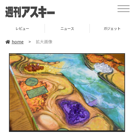
toggle
naviga
レビュー
ニュース
ガジェット
home
>
拡大画像