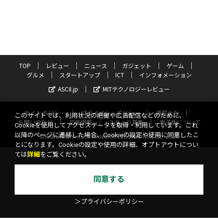
TOP
レビュー
ニュース
ガジェット
ゲーム
グルメ
スタートアップ
ICT
インフォメーション
ASCII.jp
MITテクノロジーレビュー
サイトポリシー
プライバシーポリシー
運営会社
このサイトでは、利用状況の把握や広告配信などのために、
お問い合わせ
広告掲載
スタッフ募集
電子版について
Cookieを使用してアクセスデータを取得・利用しています。これ
以降のページに遷移した場合、Cookieの設定や使用に同意したこ
©KADOKAWA ASCII Research Laboratories, Inc. 2026
とになります。Cookieの設定や使用の詳細、オプトアウトについ
ては
詳細
をご覧ください。
同意する
＞プライバシーポリシー