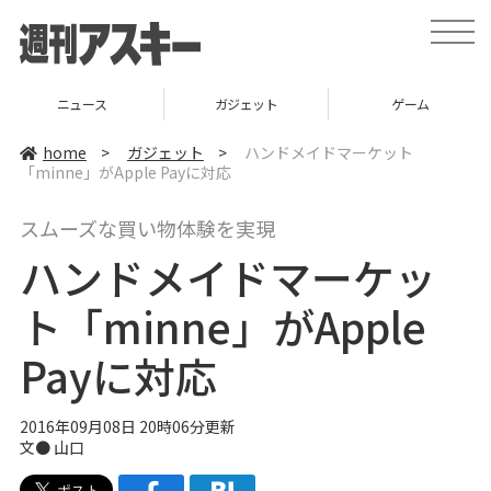
t
o
g
g
l
ニュース
ガジェット
ゲーム
e
n
a
home
>
ガジェット
>
ハンドメイドマーケット
v
「minne」がApple Payに対応
i
g
a
スムーズな買い物体験を実現
t
i
ハンドメイドマーケッ
o
n
ト「minne」がApple
Payに対応
2016年09月08日 20時06分更新
文● 山口