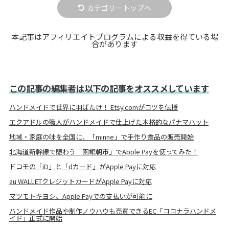
カテゴリートップへ
本記事はアフィリエイトプログラムによる収益を得ている場
合があります
この記事の編集者は以下の記事をオススメしています
ハンドメイドで世界に羽ばたけ！ Etsy.comがコツを伝授
エクアドルの職人がハンドメイドで仕上げた本格的なパナマハット
地域・家庭の味を全国に、「minne」で手作り食品の販売開始
北海道新幹線で賑わう「函館朝市」でApple Payを使ってみた！
ドコモの「iD」と「dカード」がApple Payに対応
au WALLETクレジットカードがApple Payに対応
マツモトキヨシ、Apple Payでの支払いが可能に
ハンドメイド作品や制作ノウハウも売買できるEC「ココナラハンドメ
イド」正式に開始