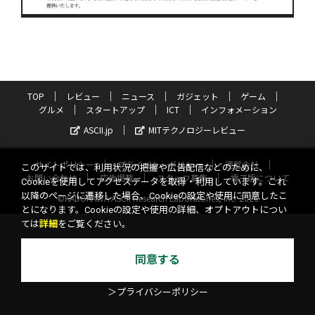
TOP
レビュー
ニュース
ガジェット
ゲーム
グルメ
スタートアップ
ICT
インフォメーション
ASCII.jp
MITテクノロジーレビュー
サイトポリシー
プライバシーポリシー
運営会社
このサイトでは、利用状況の把握や広告配信などのために、
お問い合わせ
広告掲載
スタッフ募集
電子版について
Cookieを使用してアクセスデータを取得・利用しています。これ
以降のページに遷移した場合、Cookieの設定や使用に同意したこ
©KADOKAWA ASCII Research Laboratories, Inc. 2026
とになります。Cookieの設定や使用の詳細、オプトアウトについ
ては
詳細
をご覧ください。
同意する
＞プライバシーポリシー