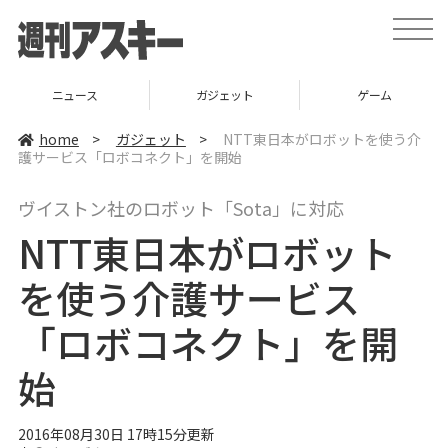
t
o
g
g
l
ニュース
ガジェット
ゲーム
e
n
a
home
>
ガジェット
>
NTT東日本がロボットを使う介
v
護サービス「ロボコネクト」を開始
i
g
a
ヴイストン社のロボット「Sota」に対応
t
i
NTT東日本がロボット
o
n
を使う介護サービス
「ロボコネクト」を開
始
2016年08月30日 17時15分更新