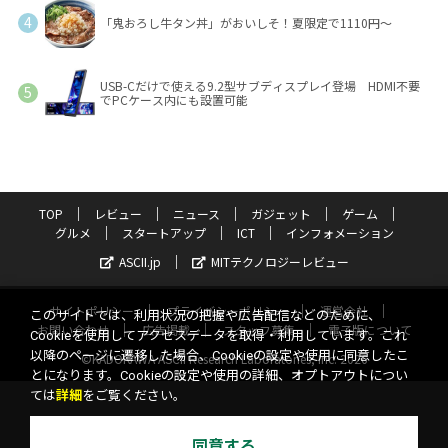
「鬼おろし牛タン丼」がおいしそ！夏限定で1110円～
USB-Cだけで使える9.2型サブディスプレイ登場 HDMI不要
でPCケース内にも設置可能
TOP
レビュー
ニュース
ガジェット
ゲーム
グルメ
スタートアップ
ICT
インフォメーション
ASCII.jp
MITテクノロジーレビュー
サイトポリシー
プライバシーポリシー
運営会社
このサイトでは、利用状況の把握や広告配信などのために、
お問い合わせ
広告掲載
スタッフ募集
電子版について
Cookieを使用してアクセスデータを取得・利用しています。これ
以降のページに遷移した場合、Cookieの設定や使用に同意したこ
©KADOKAWA ASCII Research Laboratories, Inc. 2026
とになります。Cookieの設定や使用の詳細、オプトアウトについ
ては
詳細
をご覧ください。
同意する