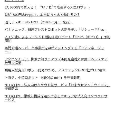
2万9800円で買える！ “いいね”で成長する犬型ロボット
時給1500円のPepper、本当にちゃんと働けるの？
週刊アスキー No.1093 （2016年9月6日発行）
パナソニック、離床アシストロボットの新モデル「リショーネPlus」
人工知能によるレコメンド機能搭載ロボット「Kibiro（キビロ）」予約
開始
訪問介護ヘルパーと事業所をAIがマッチングする「ユアマネージャ
ー」
アクセンチュア、排泄予知ウェアラブル開発会社と医療・ヘルスケア
分野で協業
乗用人型変形ロボット開発のため、アスラテックほか2社がLLP設立
トヨタ、小型ロボット「KIROBO mini」を発売延期
NTT東日本、法人向けクラウド型サービス「おまかせアンチウイルス」
提供開始
NTT東日本、柔軟に構成を選択できるセキュアな法人向けクラウドサ
ービス