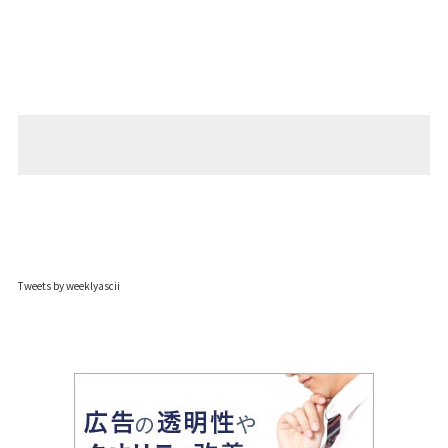
Tweets by weeklyascii