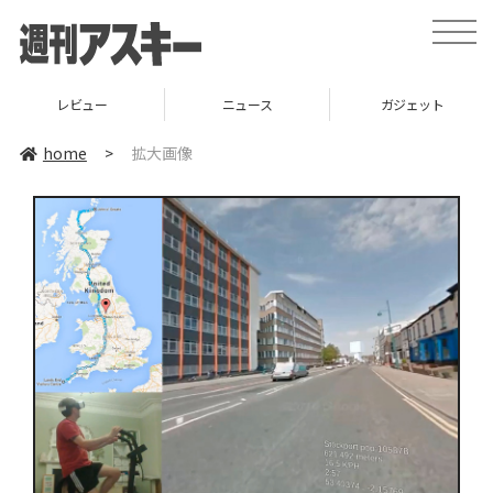
toggle
naviga
レビュー
ニュース
ガジェット
home
>
拡大画像