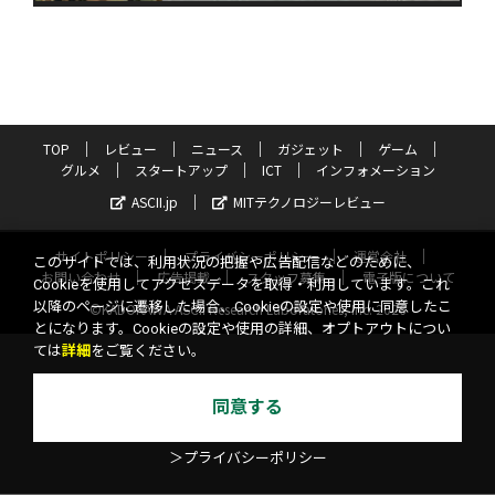
TOP
レビュー
ニュース
ガジェット
ゲーム
グルメ
スタートアップ
ICT
インフォメーション
ASCII.jp
MITテクノロジーレビュー
サイトポリシー
プライバシーポリシー
運営会社
このサイトでは、利用状況の把握や広告配信などのために、
お問い合わせ
広告掲載
スタッフ募集
電子版について
Cookieを使用してアクセスデータを取得・利用しています。これ
以降のページに遷移した場合、Cookieの設定や使用に同意したこ
©KADOKAWA ASCII Research Laboratories, Inc. 2026
とになります。Cookieの設定や使用の詳細、オプトアウトについ
ては
詳細
をご覧ください。
同意する
＞プライバシーポリシー