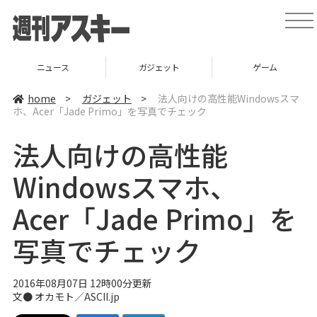
t
o
g
g
l
ニュース
ガジェット
ゲーム
e
n
a
home
>
ガジェット
>
法人向けの高性能Windowsスマ
v
ホ、Acer「Jade Primo」を写真でチェック
i
g
a
法人向けの高性能
t
i
o
Windowsスマホ、
n
Acer「Jade Primo」を
写真でチェック
2016年08月07日 12時00分更新
文● オカモト／ASCII.jp