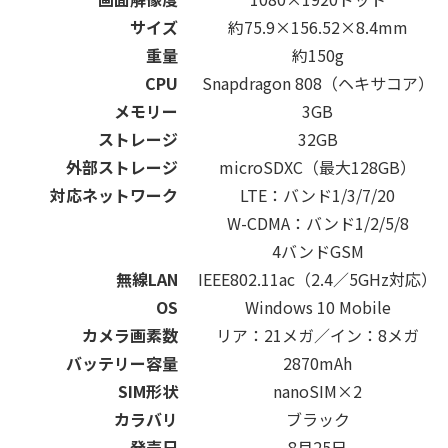
サイズ
約75.9×156.52×8.4mm
重量
約150g
CPU
Snapdragon 808（ヘキサコア）
メモリー
3GB
ストレージ
32GB
外部ストレージ
microSDXC（最大128GB）
対応ネットワーク
LTE：バンド1/3/7/20
W-CDMA：バンド1/2/5/8
4バンドGSM
無線LAN
IEEE802.11ac（2.4／5GHz対応）
OS
Windows 10 Mobile
カメラ画素数
リア：21メガ／イン：8メガ
バッテリー容量
2870mAh
SIM形状
nanoSIM×2
カラバリ
ブラック
発売日
8月25日