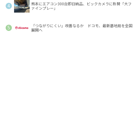
熊本にエアコン300台即日納品、ビックカメラに称賛「大フ
ァインプレー」
「つながりにくい」改善なるか ドコモ、最新基地局を全国
展開へ