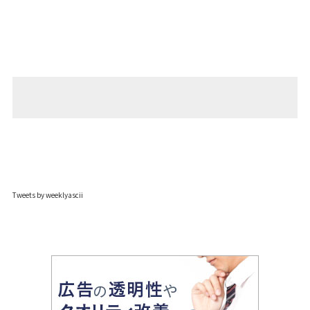
Tweets by weeklyascii