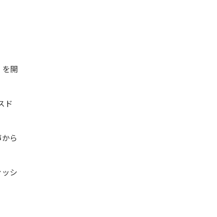
」を開
スド
声から
ァッシ