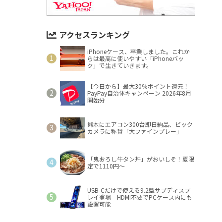
アクセスランキング
iPhoneケース、卒業しました。これか
らは最高に使いやすい「iPhoneバッ
ク」で生きていきます。
【今日から】最大30％ポイント還元！
PayPay自治体キャンペーン 2026年8月
開始分
熊本にエアコン300台即日納品、ビック
カメラに称賛「大ファインプレー」
「鬼おろし牛タン丼」がおいしそ！夏限
定で1110円～
USB-Cだけで使える9.2型サブディスプ
レイ登場 HDMI不要でPCケース内にも
設置可能