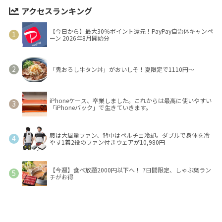
アクセスランキング
【今日から】最大30％ポイント還元！PayPay自治体キャンペ
ーン 2026年8月開始分
「鬼おろし牛タン丼」がおいしそ！夏限定で1110円～
iPhoneケース、卒業しました。これからは最高に使いやすい
「iPhoneバック」で生きていきます。
腰は大風量ファン、背中はペルチェ冷却。ダブルで身体を冷
やす1着2役のファン付きウェアが10,980円
【今週】食べ放題2000円以下へ！ 7日間限定、しゃぶ葉ラン
チがお得