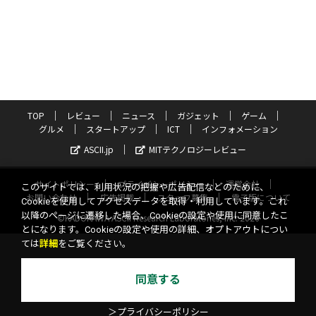
TOP
レビュー
ニュース
ガジェット
ゲーム
グルメ
スタートアップ
ICT
インフォメーション
ASCII.jp
MITテクノロジーレビュー
サイトポリシー
プライバシーポリシー
運営会社
このサイトでは、利用状況の把握や広告配信などのために、
お問い合わせ
広告掲載
スタッフ募集
電子版について
Cookieを使用してアクセスデータを取得・利用しています。これ
以降のページに遷移した場合、Cookieの設定や使用に同意したこ
©KADOKAWA ASCII Research Laboratories, Inc. 2026
とになります。Cookieの設定や使用の詳細、オプトアウトについ
ては
詳細
をご覧ください。
同意する
＞プライバシーポリシー