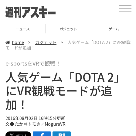
t
o
g
g
l
ニュース
ガジェット
ゲーム
e
n
a
home
>
ガジェット
>
人気ゲーム「DOTA 2」にVR観戦
v
モードが追加！
i
g
a
e-sportsをVRで観戦！
t
i
人気ゲーム「DOTA 2」
o
n
にVR観戦モードが追
加！
2016年08月02日 16時15分更新
文●
たかヰトモき／MoguraVR