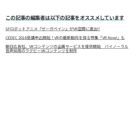
この記事の編集者は以下の記事をオススメしています
SFロボットアニメ『ゼーガペイン』がVR空間に進出!?
CEDEC 2016受講申込開始！VRの最新動向を探る特集「VR Now!」も
朝日広告社、VRコンテンツの企画サービスを提供開始 バイノーラル
音声採用のラグビーVRコンテンツを制作