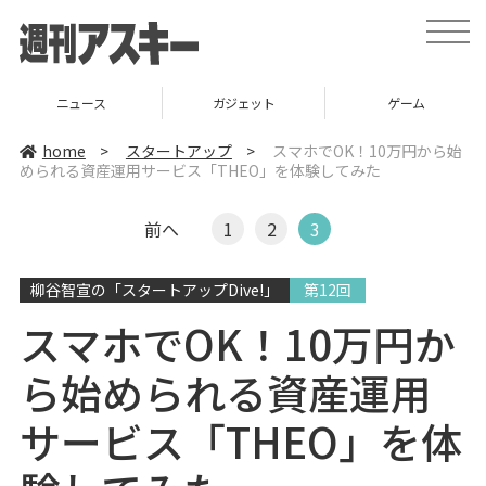
t
o
g
g
l
ニュース
ガジェット
ゲーム
e
n
a
home
>
スタートアップ
>
スマホでOK！10万円から始
v
められる資産運用サービス「THEO」を体験してみた
i
g
a
t
前へ
1
2
3
i
o
n
柳谷智宣の「スタートアップDive!」
第12回
スマホでOK！10万円か
ら始められる資産運用
サービス「THEO」を体