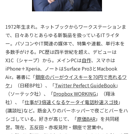
1972年生まれ。ネットブックからワークステーションま
で、日々ありとあらゆる新製品を扱っているITライタ
ー。パソコンやIT関連の媒体で、特集や連載、単行本を
多数手がける。PC歴は四半世紀を超え、デビューは
X1C（シャープ）から。メインPCは
自作
、スマホは
iPhone＋Xperia、ノートはSurface Pro3とMacbook
Air。著書に「
銀座のバーがウイスキーを70円で売れるワ
ケ
」（日経BP社）、「
Twitter Perfect GuideBook
」
（ソーテック社）、「
Dropbox WORKING
」（翔泳
社）、「
仕事が3倍速くなるケータイ電話秒速スゴ技
」
(講談社)など。筋金入りのバーホッパーで夜ごとバーをハ
シゴしている。好きが高じて、「
原価BAR
」を共同経
営。現在、五反田・赤坂見附・銀座で営業中。