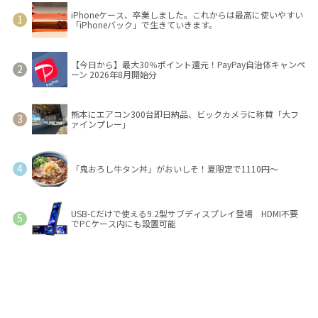
iPhoneケース、卒業しました。これからは最高に使いやすい
「iPhoneバック」で生きていきます。
【今日から】最大30％ポイント還元！PayPay自治体キャンペ
ーン 2026年8月開始分
熊本にエアコン300台即日納品、ビックカメラに称賛「大フ
ァインプレー」
「鬼おろし牛タン丼」がおいしそ！夏限定で1110円～
USB-Cだけで使える9.2型サブディスプレイ登場 HDMI不要
でPCケース内にも設置可能