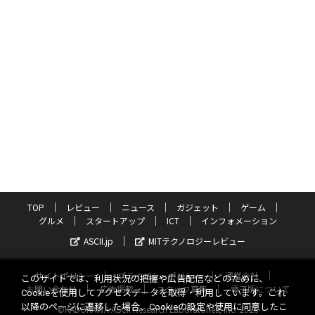
TOP
レビュー
ニュース
ガジェット
ゲーム
グルメ
スタートアップ
ICT
インフォメーション
ASCII.jp
MITテクノロジーレビュー
サイトポリシー
プライバシーポリシー
運営会社
このサイトでは、利用状況の把握や広告配信などのために、
お問い合わせ
広告掲載
スタッフ募集
電子版について
Cookieを使用してアクセスデータを取得・利用しています。これ
以降のページに遷移した場合、Cookieの設定や使用に同意したこ
©KADOKAWA ASCII Research Laboratories, Inc. 2026