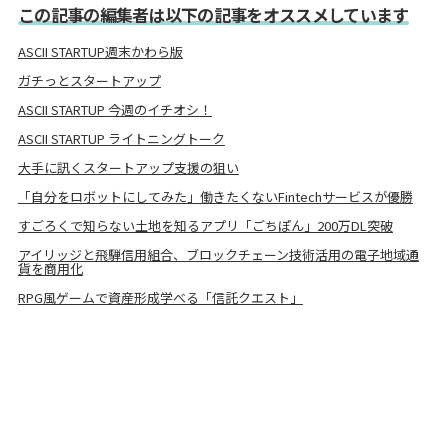
この記事の編集者は以下の記事をオススメしています
ASCII STARTUP週末かわら版
ガチっとスタートアップ
ASCII STARTUP 今週のイチオシ！
ASCII STARTUP ライトニングトーク
大手に訊くスタートアップ支援の狙い
「自分をロボットにしてみた」働きたくないFintechサービスが優勝
すごろくで知らない土地を知るアプリ「ごちぽん」200万DL突破
アイリッジと飛騨信用組合、ブロックチェーン技術活⽤の電⼦地域通
貨を商用化
RPG風ゲームで資産形成学べる「信託クエスト」