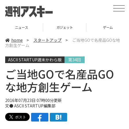
t
o
g
g
l
ニュース
ガジェット
ゲーム
e
n
a
home
>
スタートアップ
>
ご当地GOで名産品GOな地
v
方創生ゲーム
i
g
a
ASCII STARTUP週末かわら版
第34回
t
i
o
ご当地GOで名産品GO
n
な地方創生ゲーム
2016年07月23日 07時00分更新
文● ASCII STARTUP編集部