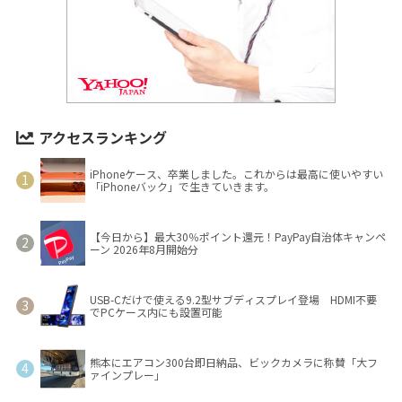
アクセスランキング
iPhoneケース、卒業しました。これからは最高に使いやすい
「iPhoneバック」で生きていきます。
【今日から】最大30％ポイント還元！PayPay自治体キャンペ
ーン 2026年8月開始分
USB-Cだけで使える9.2型サブディスプレイ登場 HDMI不要
でPCケース内にも設置可能
熊本にエアコン300台即日納品、ビックカメラに称賛「大フ
ァインプレー」