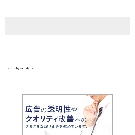
Tweets by weeklyascii