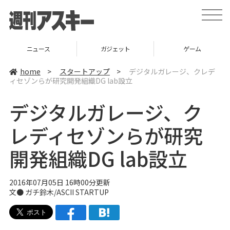
t
o
g
g
l
ニュース
ガジェット
ゲーム
e
n
a
home
>
スタートアップ
>
デジタルガレージ、クレデ
v
ィセゾンらが研究開発組織DG lab設立
i
g
a
デジタルガレージ、ク
t
i
o
レディセゾンらが研究
n
開発組織DG lab設立
2016年07月05日 16時00分更新
文●
ガチ鈴木
/
ASCII STARTUP