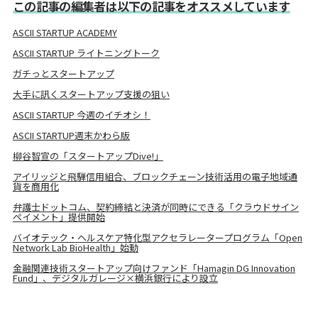
この記事の編集者は以下の記事をオススメしています
ASCII STARTUP ACADEMY
ASCII STARTUP ライトニングトーク
ガチっとスタートアップ
大手に訊くスタートアップ支援の狙い
ASCII STARTUP 今週のイチオシ！
ASCII STARTUP週末かわら版
柳谷智宣の「スタートアップDive!」
アイリッジと飛騨信用組合、ブロックチェーン技術活⽤の電⼦地域通
貨を商用化
弁護士ドットコム、契約締結と決済が同時にできる「クラウドサイン
ペイメント」提供開始
バイオテック・ヘルスケア特化型アクセラレータープログラム「Open
Network Lab BioHealth」始動
金融関連技術スタートアップ向けファンド「Hamagin DG Innovation
Fund」、デジタルガレージ×横浜銀行により設立