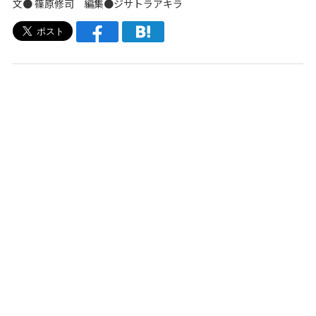
文● 篠原修司 編集●
ジサトラアキラ