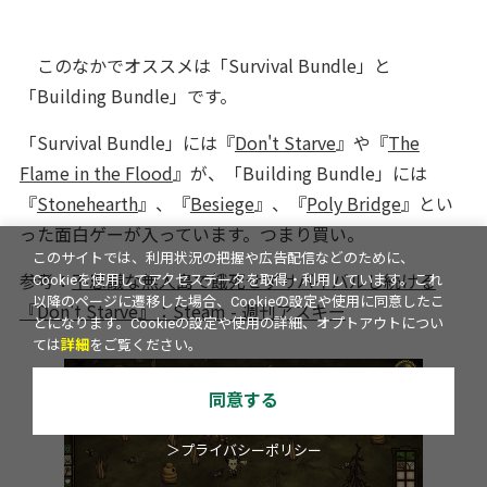
このなかでオススメは「Survival Bundle」と
「Building Bundle」です。
「Survival Bundle」には『
Don't Starve
』や『
The
Flame in the Flood
』が、「Building Bundle」には
『
Stonehearth
』、『
Besiege
』、『
Poly Bridge
』とい
った面白ゲーが入っています。つまり買い。
このサイトでは、利用状況の把握や広告配信などのために、
参考：
不思議な無人島で餓死せずサバイバルし続ける
Cookieを使用してアクセスデータを取得・利用しています。これ
以降のページに遷移した場合、Cookieの設定や使用に同意したこ
『Don't Starve』：Steam - 週刊アスキー
とになります。Cookieの設定や使用の詳細、オプトアウトについ
ては
詳細
をご覧ください。
同意する
＞プライバシーポリシー