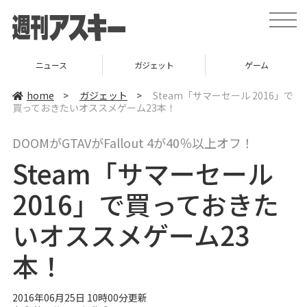
t
o
g
g
l
ニュース
ガジェット
ゲーム
e
n
a
home
>
ガジェット
>
Steam「サマーセール 2016」で
v
買っておきたいオススメゲーム23本！
i
g
a
DOOMがGTAVがFallout 4が40％以上オフ！
t
i
Steam「サマーセール
o
n
2016」で買っておきた
いオススメゲーム23
本！
2016年06月25日 10時00分更新