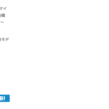
マイ
装備
ャー
Bモデ