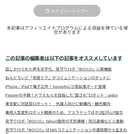
カテゴリートップへ
本記事はアフィリエイトプログラムによる収益を得ている場
合があります
この記事の編集者は以下の記事をオススメしています
話しかけられた声を文字化、見守りロボ「BOCCO」に新機能
ねんどろいど「初音ミク」がコミュニケーションロボットに
iPhone／iPadで電子工作！ konashiに小型拡張ボード登場
Pepperの半額！ドラえもんを目指した“愛され”ロボット：unibo
東京駅に対話型ロボット！ 外国人向けに駅構内・観光案内
乗用人型変形ロボット開発のため、アスラテックほか2社がLLP設立
見守りロボ「BOCCO」Yahoo!提供の天気情報・防災速報などと連動
見守りロボ「BOCCO」はSNSコミュニケーションの違和感から生まれ
た