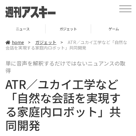
t
o
g
g
l
ニュース
ガジェット
ゲーム
e
n
a
home
>
ガジェット
>
ATR／ユカイ工学など「自然な
v
会話を実現する家庭内ロボット」共同開発
i
g
a
単に音声を解釈するだけではないニュアンスの取
t
i
得
o
n
ATR／ユカイ工学など
「自然な会話を実現す
る家庭内ロボット」共
同開発