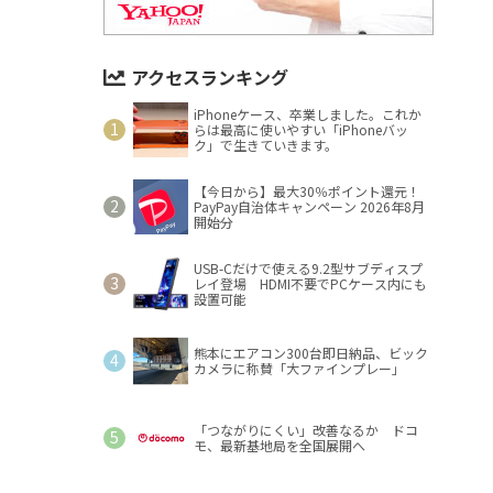
アクセスランキング
iPhoneケース、卒業しました。これか
らは最高に使いやすい「iPhoneバッ
ク」で生きていきます。
【今日から】最大30％ポイント還元！
PayPay自治体キャンペーン 2026年8月
開始分
USB-Cだけで使える9.2型サブディスプ
レイ登場 HDMI不要でPCケース内にも
設置可能
熊本にエアコン300台即日納品、ビック
カメラに称賛「大ファインプレー」
「つながりにくい」改善なるか ドコ
モ、最新基地局を全国展開へ