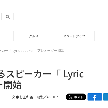
グルメ
スタートアップ
「 Lyric speaker」プレオーダー開始
ピーカー「 Lyric
ー開始
文● 行正和義 編集／ASCII.jp