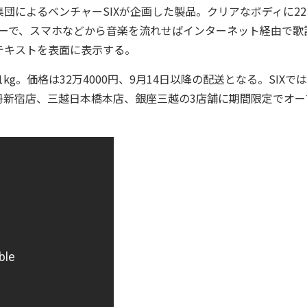
ィブ集団によるベンチャーSIXが企画した製品。クリアなボディに2
ーカーで、スマホなどから音楽を流れせばインターネット経由で歌
テキストを表面に表示する。
kg。価格は32万4000円、9月14日以降の配送となる。SIXで
を伊勢丹新宿店、三越日本橋本店、銀座三越の3店舗に期間限定でオ