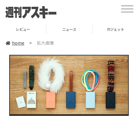
toggle
naviga
レビュー
ニュース
ガジェット
home
>
拡大画像