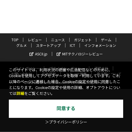
TOP
レビュー
ニュース
ガジェット
ゲーム
グルメ
スタートアップ
ICT
インフォメーション
ASCII.jp
MITテクノロジーレビュー
サイトポリシー
プライバシーポリシー
運営会社
このサイトでは、利用状況の把握や広告配信などのために、
お問い合わせ
広告掲載
スタッフ募集
電子版について
Cookieを使用してアクセスデータを取得・利用しています。これ
以降のページに遷移した場合、Cookieの設定や使用に同意したこ
©KADOKAWA ASCII Research Laboratories, Inc. 2026
とになります。Cookieの設定や使用の詳細、オプトアウトについ
ては
詳細
をご覧ください。
同意する
＞プライバシーポリシー