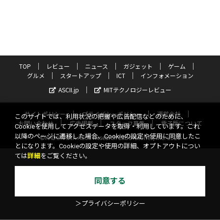
TOP
レビュー
ニュース
ガジェット
ゲーム
グルメ
スタートアップ
ICT
インフォメーション
ASCII.jp
MITテクノロジーレビュー
サイトポリシー
プライバシーポリシー
運営会社
このサイトでは、利用状況の把握や広告配信などのために、
お問い合わせ
広告掲載
スタッフ募集
電子版について
Cookieを使用してアクセスデータを取得・利用しています。これ
以降のページに遷移した場合、Cookieの設定や使用に同意したこ
©KADOKAWA ASCII Research Laboratories, Inc. 2026
とになります。Cookieの設定や使用の詳細、オプトアウトについ
ては
詳細
をご覧ください。
同意する
＞プライバシーポリシー