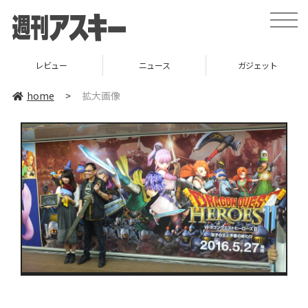
toggle
naviga
レビュー
ニュース
ガジェット
home
>
拡大画像