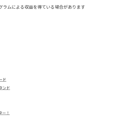
グラムによる収益を得ている場合があります
ード
タンド
ター！