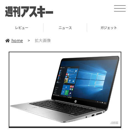
toggle
naviga
レビュー
ニュース
ガジェット
home
>
拡大画像