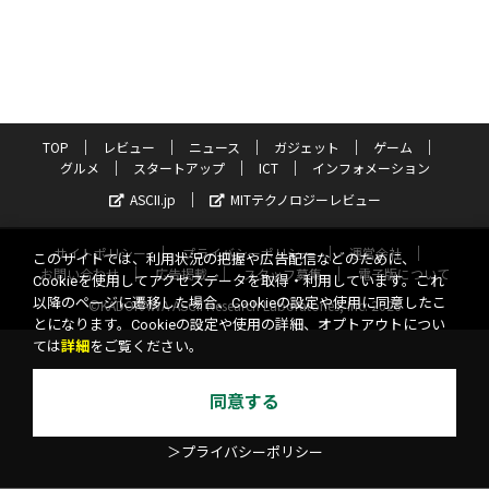
TOP
レビュー
ニュース
ガジェット
ゲーム
グルメ
スタートアップ
ICT
インフォメーション
ASCII.jp
MITテクノロジーレビュー
サイトポリシー
プライバシーポリシー
運営会社
このサイトでは、利用状況の把握や広告配信などのために、
お問い合わせ
広告掲載
スタッフ募集
電子版について
Cookieを使用してアクセスデータを取得・利用しています。これ
以降のページに遷移した場合、Cookieの設定や使用に同意したこ
©KADOKAWA ASCII Research Laboratories, Inc. 2026
とになります。Cookieの設定や使用の詳細、オプトアウトについ
ては
詳細
をご覧ください。
同意する
＞プライバシーポリシー