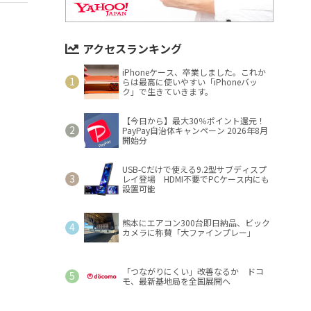
アクセスランキング
iPhoneケース、卒業しました。これか
らは最高に使いやすい「iPhoneバッ
ク」で生きていきます。
【今日から】最大30％ポイント還元！
PayPay自治体キャンペーン 2026年8月
開始分
USB-Cだけで使える9.2型サブディスプ
レイ登場 HDMI不要でPCケース内にも
設置可能
熊本にエアコン300台即日納品、ビック
カメラに称賛「大ファインプレー」
「つながりにくい」改善なるか ドコ
モ、最新基地局を全国展開へ