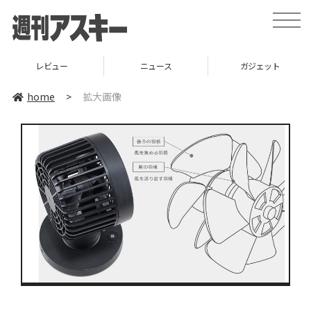
toggle
naviga
レビュー
ニュース
ガジェット
home
>
拡大画像