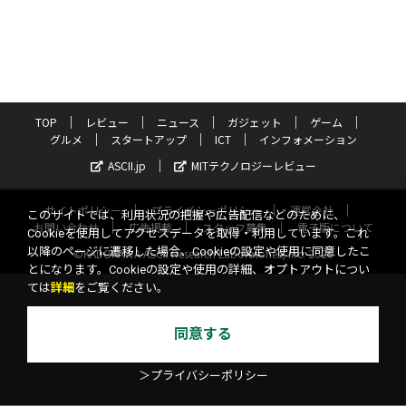
TOP
レビュー
ニュース
ガジェット
ゲーム
グルメ
スタートアップ
ICT
インフォメーション
ASCII.jp
MITテクノロジーレビュー
サイトポリシー
プライバシーポリシー
運営会社
このサイトでは、利用状況の把握や広告配信などのために、
お問い合わせ
広告掲載
スタッフ募集
電子版について
Cookieを使用してアクセスデータを取得・利用しています。これ
以降のページに遷移した場合、Cookieの設定や使用に同意したこ
©KADOKAWA ASCII Research Laboratories, Inc. 2026
とになります。Cookieの設定や使用の詳細、オプトアウトについ
ては
詳細
をご覧ください。
同意する
＞プライバシーポリシー