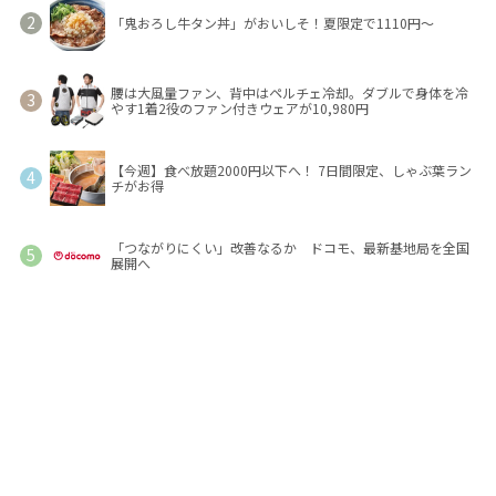
「鬼おろし牛タン丼」がおいしそ！夏限定で1110円～
腰は大風量ファン、背中はペルチェ冷却。ダブルで身体を冷
やす1着2役のファン付きウェアが10,980円
【今週】食べ放題2000円以下へ！ 7日間限定、しゃぶ葉ラン
チがお得
「つながりにくい」改善なるか ドコモ、最新基地局を全国
展開へ