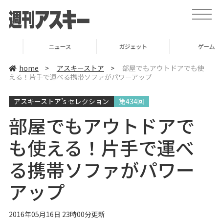
t
o
g
g
l
ニュース
ガジェット
ゲーム
e
n
a
home
>
アスキーストア
>
部屋でもアウトドアでも使
v
える！片手で運べる携帯ソファがパワーアップ
i
g
a
アスキーストア’s セレクション
第434回
t
i
o
部屋でもアウトドアで
n
も使える！片手で運べ
る携帯ソファがパワー
アップ
2016年05月16日 23時00分更新