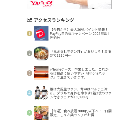
アクセスランキング
【今日から】最大30％ポイント還元！
PayPay自治体キャンペーン 2026年8月
開始分
「鬼おろし牛タン丼」がおいしそ！夏限
定で1110円～
iPhoneケース、卒業しました。これか
らは最高に使いやすい「iPhoneバッ
ク」で生きていきます。
腰は大風量ファン、背中はペルチェ冷
却。ダブルで身体を冷やす1着2役のファ
ン付きウェアが10,980円
【今週】食べ放題2000円以下へ！ 7日間
限定、しゃぶ葉ランチがお得