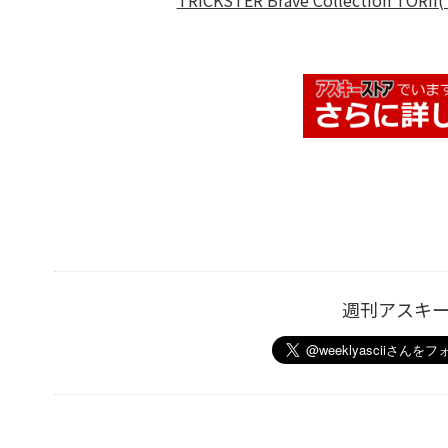
TRICKSTER Brave Collectio
週刊アスキ