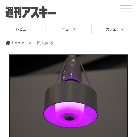
toggle
naviga
レビュー
ニュース
ガジェット
home
>
拡大画像