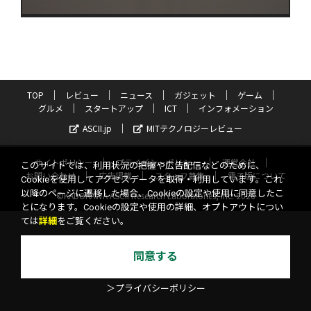
TOP
レビュー
ニュース
ガジェット
ゲーム
グルメ
スタートアップ
ICT
インフォメーション
ASCII.jp
MITテクノロジーレビュー
サイトポリシー
プライバシーポリシー
運営会社
このサイトでは、利用状況の把握や広告配信などのために、
お問い合わせ
広告掲載
スタッフ募集
電子版について
Cookieを使用してアクセスデータを取得・利用しています。これ
以降のページに遷移した場合、Cookieの設定や使用に同意したこ
©KADOKAWA ASCII Research Laboratories, Inc. 2026
とになります。Cookieの設定や使用の詳細、オプトアウトについ
ては
詳細
をご覧ください。
同意する
＞プライバシーポリシー