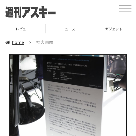
toggle
naviga
レビュー
ニュース
ガジェット
home
>
拡大画像