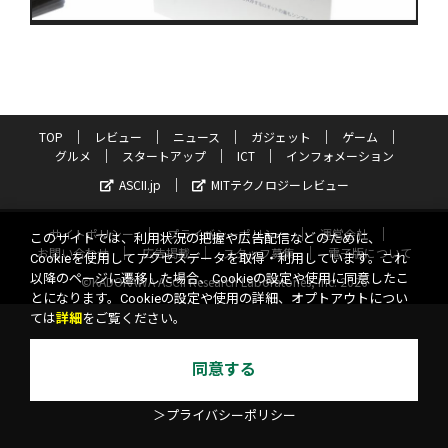
TOP
レビュー
ニュース
ガジェット
ゲーム
グルメ
スタートアップ
ICT
インフォメーション
ASCII.jp
MITテクノロジーレビュー
サイトポリシー
プライバシーポリシー
運営会社
このサイトでは、利用状況の把握や広告配信などのために、
お問い合わせ
広告掲載
スタッフ募集
電子版について
Cookieを使用してアクセスデータを取得・利用しています。これ
以降のページに遷移した場合、Cookieの設定や使用に同意したこ
©KADOKAWA ASCII Research Laboratories, Inc. 2026
とになります。Cookieの設定や使用の詳細、オプトアウトについ
ては
詳細
をご覧ください。
同意する
＞プライバシーポリシー