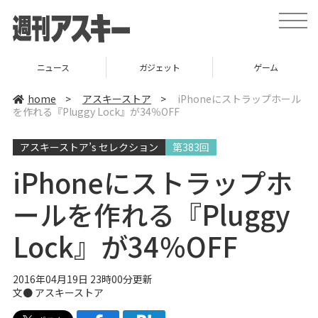
t
o
g
g
l
ニュース
ガジェット
ゲーム
e
n
a
home
>
アスキーストア
>
iPhoneにストラップホール
v
を作れる『Pluggy Lock』が34％OFF
i
g
a
アスキーストア’s セレクション
第383回
t
i
o
iPhoneにストラップホ
n
ールを作れる『Pluggy
Lock』が34％OFF
2016年04月19日 23時00分更新
文●
アスキーストア