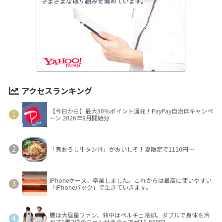
アクセスランキング
【今日から】最大30％ポイント還元！PayPay自治体キャンペ
ーン 2026年8月開始分
「鬼おろし牛タン丼」がおいしそ！夏限定で1110円～
iPhoneケース、卒業しました。これからは最高に使いやすい
「iPhoneバック」で生きていきます。
腰は大風量ファン、背中はペルチェ冷却。ダブルで身体を冷
やす1着2役のファン付きウェアが10,980円