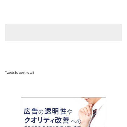
Tweets by weeklyascii