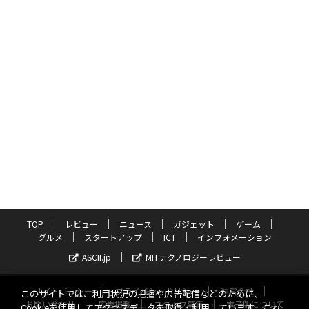
TOP
レビュー
ニュース
ガジェット
ゲーム
グルメ
スタートアップ
ICT
インフォメーション
ASCII.jp
MITテクノロジーレビュー
サイトポリシー
プライバシーポリシー
運営会社
このサイトでは、利用状況の把握や広告配信などのために、
お問い合わせ
広告掲載
スタッフ募集
電子版について
Cookieを使用してアクセスデータを取得・利用しています。これ