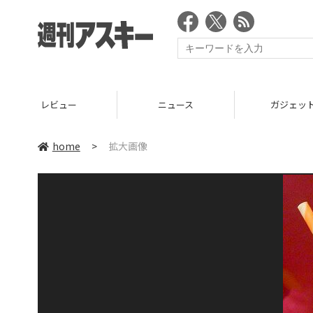
レビュー
ニュース
ガジェッ
home
>
拡大画像