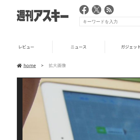
レビュー
ニュース
ガジェッ
home
>
拡大画像