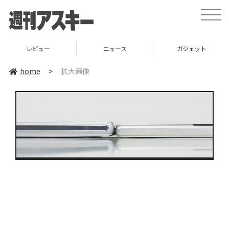
toggle
naviga
レビュー
ニュース
ガジェット
home
>
拡大画像