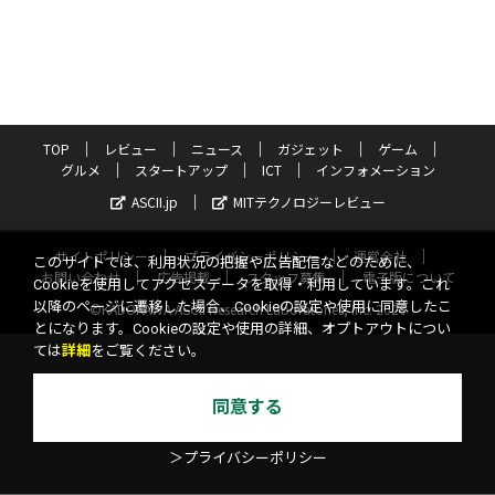
TOP
レビュー
ニュース
ガジェット
ゲーム
グルメ
スタートアップ
ICT
インフォメーション
ASCII.jp
MITテクノロジーレビュー
サイトポリシー
プライバシーポリシー
運営会社
このサイトでは、利用状況の把握や広告配信などのために、
お問い合わせ
広告掲載
スタッフ募集
電子版について
Cookieを使用してアクセスデータを取得・利用しています。これ
以降のページに遷移した場合、Cookieの設定や使用に同意したこ
©KADOKAWA ASCII Research Laboratories, Inc. 2026
とになります。Cookieの設定や使用の詳細、オプトアウトについ
ては
詳細
をご覧ください。
同意する
＞プライバシーポリシー