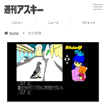
toggle
naviga
レビュー
ニュース
ガジェット
home
>
拡大画像