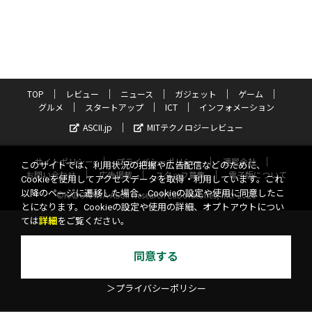
TOP
レビュー
ニュース
ガジェット
ゲーム
グルメ
スタートアップ
ICT
インフォメーション
ASCII.jp
MITテクノロジーレビュー
サイトポリシー
プライバシーポリシー
運営会社
このサイトでは、利用状況の把握や広告配信などのために、
お問い合わせ
広告掲載
スタッフ募集
電子版について
Cookieを使用してアクセスデータを取得・利用しています。これ
以降のページに遷移した場合、Cookieの設定や使用に同意したこ
©KADOKAWA ASCII Research Laboratories, Inc. 2026
とになります。Cookieの設定や使用の詳細、オプトアウトについ
ては
詳細
をご覧ください。
同意する
＞プライバシーポリシー