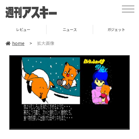
toggle
naviga
レビュー
ニュース
ガジェット
home
>
拡大画像