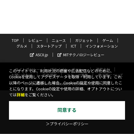
TOP
レビュー
ニュース
ガジェット
ゲーム
グルメ
スタートアップ
ICT
インフォメーション
ASCII.jp
MITテクノロジーレビュー
サイトポリシー
プライバシーポリシー
運営会社
このサイトでは、利用状況の把握や広告配信などのために、
お問い合わせ
広告掲載
スタッフ募集
電子版について
Cookieを使用してアクセスデータを取得・利用しています。これ
以降のページに遷移した場合、Cookieの設定や使用に同意したこ
©KADOKAWA ASCII Research Laboratories, Inc. 2026
とになります。Cookieの設定や使用の詳細、オプトアウトについ
ては
詳細
をご覧ください。
同意する
＞プライバシーポリシー