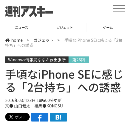
t
o
g
g
l
ニュース
ガジェット
ゲーム
e
n
a
home
>
ガジェット
>
手頃なiPhone SEに感じる「2台
v
持ち」への誘惑
i
g
a
Windows情報局ななふぉ出張所
第26回
t
i
o
手頃なiPhone SEに感じ
n
る「2台持ち」への誘惑
2016年03月23日 18時00分更新
文●
山口健太
編集●
KONOSU