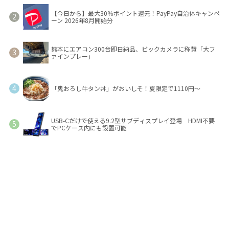
【今日から】最大30％ポイント還元！PayPay自治体キャンペ
ーン 2026年8月開始分
熊本にエアコン300台即日納品、ビックカメラに称賛「大フ
ァインプレー」
「鬼おろし牛タン丼」がおいしそ！夏限定で1110円～
USB-Cだけで使える9.2型サブディスプレイ登場 HDMI不要
でPCケース内にも設置可能