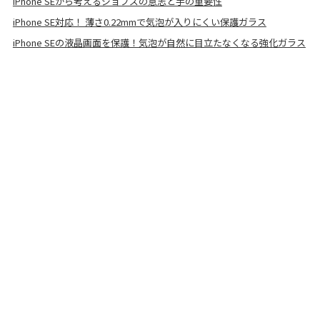
iPhone SEから考えるジョブズの意志と手の重要性
iPhone SE対応！ 薄さ0.22mmで気泡が入りにくい保護ガラス
iPhone SEの液晶画面を保護！気泡が自然に目立たなくなる強化ガラス