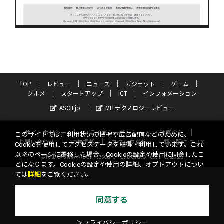
TOP
レビュー
ニュース
ガジェット
ゲーム
グルメ
スタートアップ
ICT
インフォメーション
ASCII.jp
MITテクノロジーレビュー
サイトポリシー
プライバシーポリシー
運営会社
このサイトでは、利用状況の把握や広告配信などのために、
お問い合わせ
広告掲載
スタッフ募集
電子版について
Cookieを使用してアクセスデータを取得・利用しています。これ
以降のページに遷移した場合、Cookieの設定や使用に同意したこ
©KADOKAWA ASCII Research Laboratories, Inc. 2026
とになります。Cookieの設定や使用の詳細、オプトアウトについ
ては
詳細
をご覧ください。
同意する
＞プライバシーポリシー