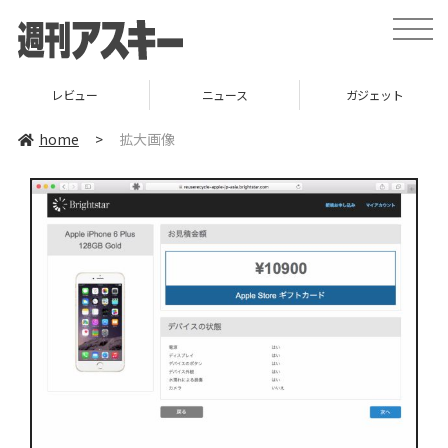
toggle
naviga
レビュー
ニュース
ガジェット
home
>
拡大画像