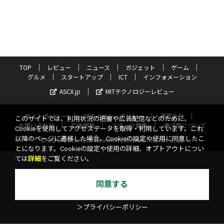
TOP
レビュー
ニュース
ガジェット
ゲーム
グルメ
スタートアップ
ICT
インフォメーション
ASCII.jp
MITテクノロジーレビュー
サイトポリシー
プライバシーポリシー
運営会社
このサイトでは、利用状況の把握や広告配信などのために、
お問い合わせ
広告掲載
スタッフ募集
電子版について
Cookieを使用してアクセスデータを取得・利用しています。これ
以降のページに遷移した場合、Cookieの設定や使用に同意したこ
©KADOKAWA ASCII Research Laboratories, Inc. 2026
とになります。Cookieの設定や使用の詳細、オプトアウトについ
ては
詳細
をご覧ください。
同意する
＞プライバシーポリシー