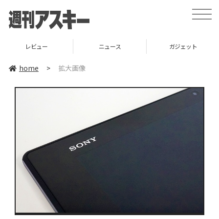
toggle
naviga
レビュー
ニュース
ガジェット
home
>
拡大画像