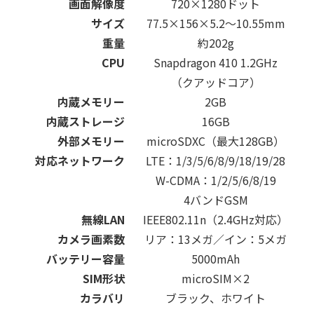
画面解像度
720×1280ドット
サイズ
77.5×156×5.2～10.55mm
重量
約202g
CPU
Snapdragon 410 1.2GHz
（クアッドコア）
内蔵メモリー
2GB
内蔵ストレージ
16GB
外部メモリー
microSDXC（最大128GB）
対応ネットワーク
LTE：1/3/5/6/8/9/18/19/28
W-CDMA：1/2/5/6/8/19
4バンドGSM
無線LAN
IEEE802.11n（2.4GHz対応）
カメラ画素数
リア：13メガ／イン：5メガ
バッテリー容量
5000mAh
SIM形状
microSIM×2
カラバリ
ブラック、ホワイト