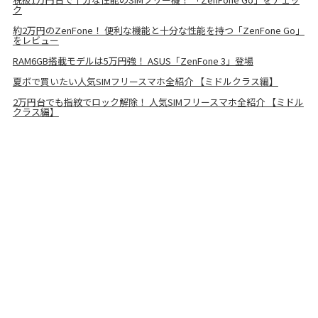
ク
約2万円のZenFone！ 便利な機能と十分な性能を持つ「ZenFone Go」
をレビュー
RAM6GB搭載モデルは5万円強！ ASUS「ZenFone 3」登場
夏ボで買いたい人気SIMフリースマホ全紹介 【ミドルクラス編】
2万円台でも指紋でロック解除！ 人気SIMフリースマホ全紹介 【ミドル
クラス編】