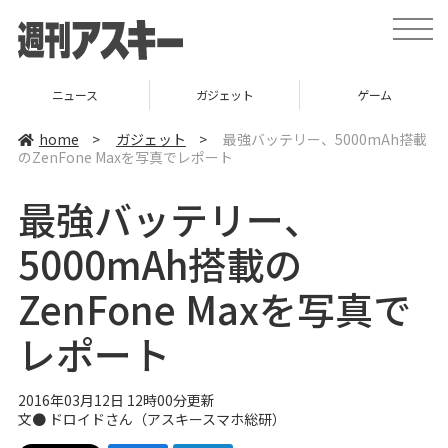
t
o
g
g
l
ニュース
ガジェット
ゲーム
e
n
a
home
>
ガジェット
>
最強バッテリー、5000mAh搭載
v
のZenFone Maxを写真でレポート
i
g
a
最強バッテリー、
t
i
o
5000mAh搭載の
n
ZenFone Maxを写真で
レポート
2016年03月12日 12時00分更新
文● ドロイドさん（
アスキースマホ総研
）