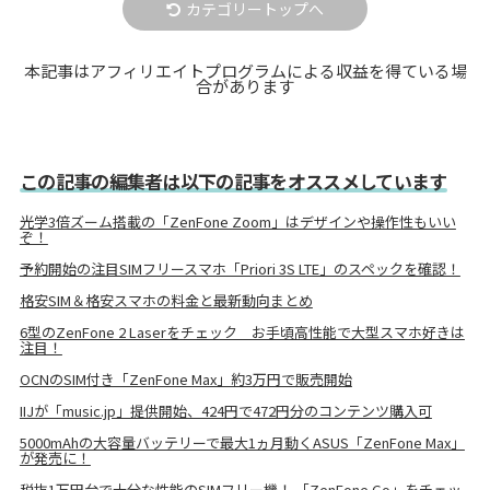
カテゴリートップへ
本記事はアフィリエイトプログラムによる収益を得ている場
合があります
この記事の編集者は以下の記事をオススメしています
光学3倍ズーム搭載の「ZenFone Zoom」はデザインや操作性もいい
ぞ！
予約開始の注目SIMフリースマホ「Priori 3S LTE」のスペックを確認！
格安SIM＆格安スマホの料金と最新動向まとめ
6型のZenFone 2 Laserをチェック お手頃高性能で大型スマホ好きは
注目！
OCNのSIM付き「ZenFone Max」約3万円で販売開始
IIJが「music.jp」提供開始、424円で472円分のコンテンツ購入可
5000mAhの大容量バッテリーで最大1ヵ月動くASUS「ZenFone Max」
が発売に！
税抜1万円台で十分な性能のSIMフリー機！ 「ZenFone Go」をチェッ