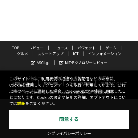
TOP
レビュー
ニュース
ガジェット
ゲーム
グルメ
スタートアップ
ICT
インフォメーション
ASCII.jp
MITテクノロジーレビュー
サイトポリシー
プライバシーポリシー
運営会社
このサイトでは、利用状況の把握や広告配信などのために、
お問い合わせ
広告掲載
スタッフ募集
電子版について
Cookieを使用してアクセスデータを取得・利用しています。これ
以降のページに遷移した場合、Cookieの設定や使用に同意したこ
©KADOKAWA ASCII Research Laboratories, Inc. 2026
とになります。Cookieの設定や使用の詳細、オプトアウトについ
ては
詳細
をご覧ください。
同意する
＞プライバシーポリシー