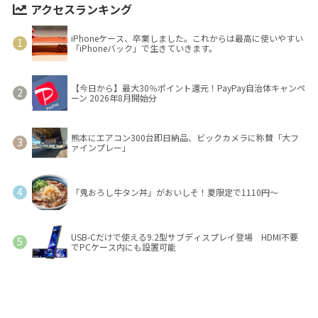
アクセスランキング
iPhoneケース、卒業しました。これからは最高に使いやすい
「iPhoneバック」で生きていきます。
【今日から】最大30％ポイント還元！PayPay自治体キャンペ
ーン 2026年8月開始分
熊本にエアコン300台即日納品、ビックカメラに称賛「大フ
ァインプレー」
「鬼おろし牛タン丼」がおいしそ！夏限定で1110円～
USB-Cだけで使える9.2型サブディスプレイ登場 HDMI不要
でPCケース内にも設置可能