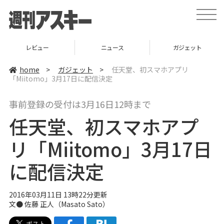
t
o
g
g
l
ニュース
ガジェット
ゲーム
e
n
a
home
>
ガジェット
>
任天堂、初スマホアプリ
v
「Miitomo」3月17日に配信決定
i
g
a
事前登録の受付は3月16日12時まで
t
i
任天堂、初スマホアプ
o
n
リ「Miitomo」3月17日
に配信決定
2016年03月11日 13時22分更新
文●
佐藤 正人（Masato Sato）