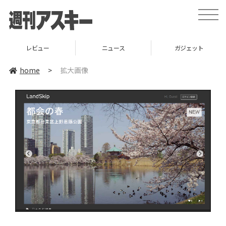
toggle
naviga
レビュー
ニュース
ガジェット
home
>
拡大画像