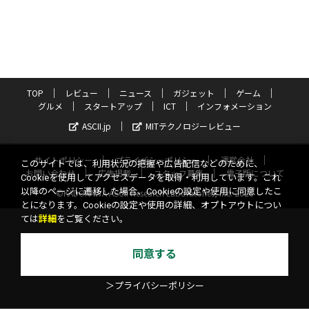
TOP
レビュー
ニュース
ガジェット
ゲーム
グルメ
スタートアップ
ICT
インフォメーション
ASCII.jp
MITテクノロジーレビュー
サイトポリシー
プライバシーポリシー
運営会社
このサイトでは、利用状況の把握や広告配信などのために、
お問い合わせ
広告掲載
スタッフ募集
電子版について
Cookieを使用してアクセスデータを取得・利用しています。これ
以降のページに遷移した場合、Cookieの設定や使用に同意したこ
©KADOKAWA ASCII Research Laboratories, Inc. 2026
とになります。Cookieの設定や使用の詳細、オプトアウトについ
ては
詳細
をご覧ください。
同意する
＞プライバシーポリシー