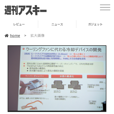
toggle
naviga
レビュー
ニュース
ガジェット
home
>
拡大画像