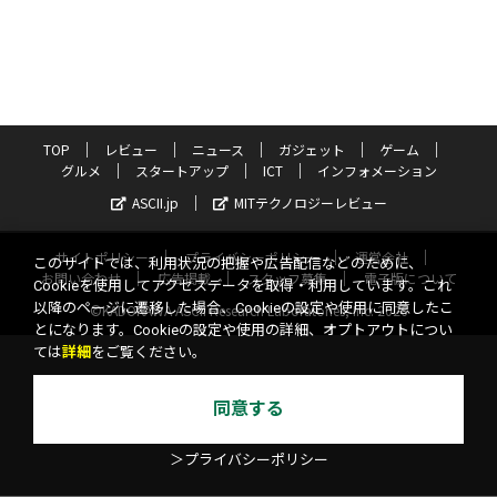
TOP
レビュー
ニュース
ガジェット
ゲーム
グルメ
スタートアップ
ICT
インフォメーション
ASCII.jp
MITテクノロジーレビュー
サイトポリシー
プライバシーポリシー
運営会社
このサイトでは、利用状況の把握や広告配信などのために、
お問い合わせ
広告掲載
スタッフ募集
電子版について
Cookieを使用してアクセスデータを取得・利用しています。これ
以降のページに遷移した場合、Cookieの設定や使用に同意したこ
©KADOKAWA ASCII Research Laboratories, Inc. 2026
とになります。Cookieの設定や使用の詳細、オプトアウトについ
ては
詳細
をご覧ください。
同意する
＞プライバシーポリシー