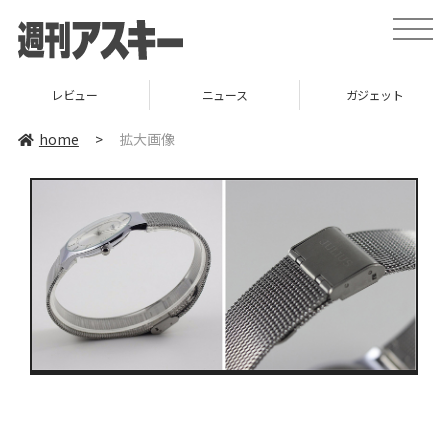
toggle
naviga
レビュー
ニュース
ガジェット
home
>
拡大画像