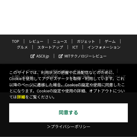
TOP
レビュー
ニュース
ガジェット
ゲーム
グルメ
スタートアップ
ICT
インフォメーション
ASCII.jp
MITテクノロジーレビュー
サイトポリシー
プライバシーポリシー
運営会社
このサイトでは、利用状況の把握や広告配信などのために、
お問い合わせ
広告掲載
スタッフ募集
電子版について
Cookieを使用してアクセスデータを取得・利用しています。これ
以降のページに遷移した場合、Cookieの設定や使用に同意したこ
©KADOKAWA ASCII Research Laboratories, Inc. 2026
とになります。Cookieの設定や使用の詳細、オプトアウトについ
ては
詳細
をご覧ください。
同意する
＞プライバシーポリシー