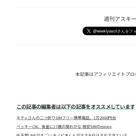
週刊アスキ
本記事はアフィリエイトプロ
この記事の編集者は以下の記事をオススメしています
キティさんの二つ折りSIMフリー携帯電話、1万2000円台
ベッキーCM、後釜に17歳の葵わかな 格安SIMのmineo
任天堂LINEがすごい キノピオくんがネタを仕込まれすぎている