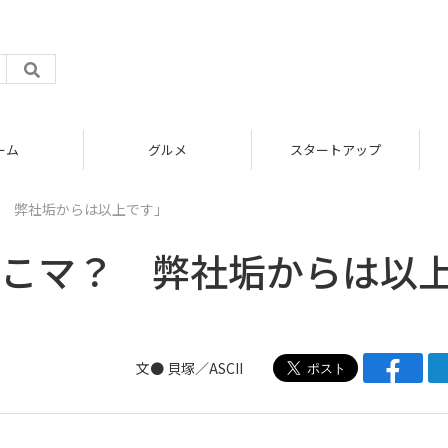
グルメ
スタートアップ
マ？ 弊社垢からは以上です」
r「こマ？ 弊社垢からは以
文●
貝塚
／ASCII